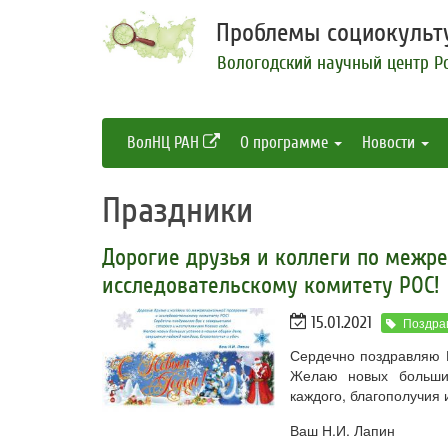
Проблемы социокульту
Вологодский научный центр Р
ВолНЦ РАН
О программе
Новости
Праздники
Дорогие друзья и коллеги по межр
исследовательскому комитету РОС!
15.01.2021
Поздра
Сердечно поздравляю В
Желаю новых больши
каждого, благополучия 
Ваш Н.И. Лапин