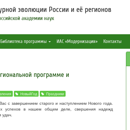
рной эволюции России и её регионов
оссийской академии наук
Библиотека программы
ИАС «Модернизация»
Контакты
егиональной программе и
вления
НовыйГод
Праздники
ас с завершением старого и наступлением Нового года.
х успехов в нашем общем деле, свершения надежд
и удач.